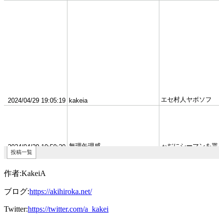
作者:KakeiA
ブログ:
https://akihiroka.net/
Twitter:
https://twitter.com/a_kakei